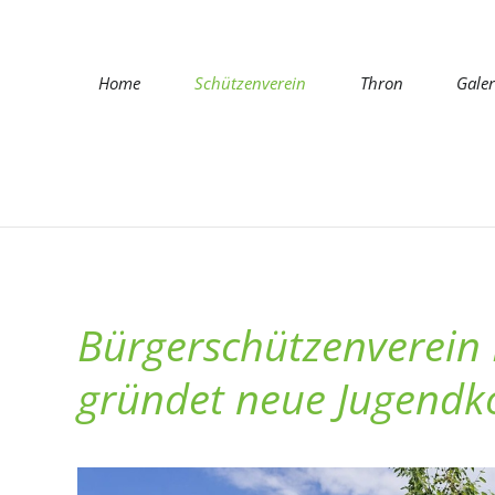
Navigation
Home
Schützenverein
Thron
Galer
überspringen
Bürgerschützenverein
Könige
gründet neue Jugend
Königinnen