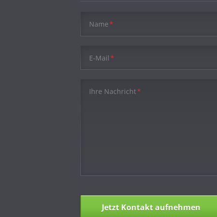
Pflichtfeld
Name
*
Pflichtfeld
E-Mail
*
Pflichtfeld
Ihre Nachricht
*
Jetzt Kontakt aufnehmen