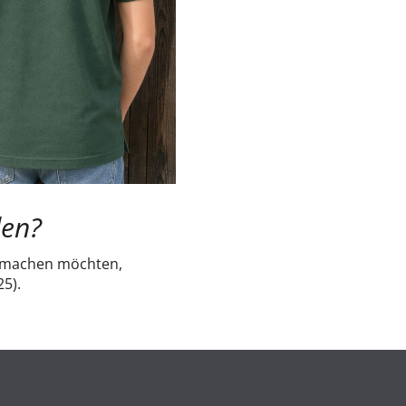
den?
mitmachen möchten,
25).